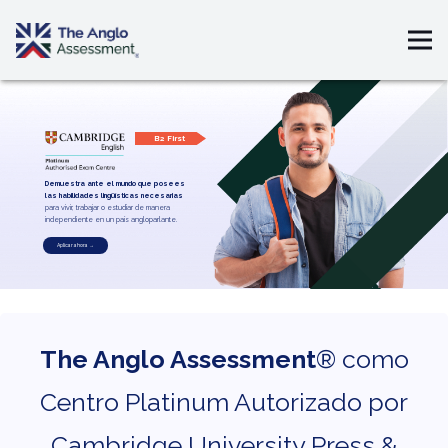
B2 First
Demuestra ante el mundo que posees
las habilidades lingüísticas necesarias
para vivir, trabajar o estudiar de manera
independiente en un país angloparlante.
Aplicar ahora →
The Anglo Assessment
® como
Centro Platinum Autorizado por
Cambridge University Press &