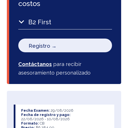
costos
B2 First
Registro →
Contáctanos
para recibir
asesoramiento personalizado
Fecha Examen:
29/08/2026
Fecha de registro y pago:
22/06/2026 - 10/08/2026
Formato:
CB
Precio:
$6,384.00