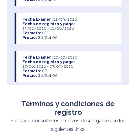
Fecha Examen:
12/09/2026
Fecha de registro y pago:
23/06/2026 - 10/08/2026
Formato:
CB
Precio:
$6,384.00
Fecha Examen:
10/10/2026
Fecha de registro y pago:
27/06/2026 - 07/09/2026
Formato:
CB
Precio:
$6,384.00
Fecha Examen:
10/10/2026
Fecha de registro y pago:
Términos y condiciones de
27/06/2026 - 17/08/2026
Formato:
PB
registro
Precio:
$6,384.00
Por favor consulte los archivos descargables en los
siguientes links:
Fecha Examen:
07/11/2026