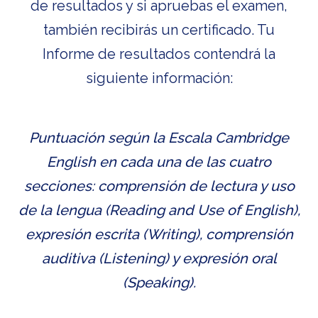
de resultados y si apruebas el examen,
también recibirás un certificado. Tu
Informe de resultados contendrá la
siguiente información:
Puntuación según la Escala Cambridge
English en cada una de las cuatro
secciones: comprensión de lectura y uso
×
de la lengua (Reading and Use of English),
Disclaimer
expresión escrita (Writing), comprensión
auditiva (Listening) y expresión oral
The original version of this puzzle
(Speaking).
was made to be played by two
people - one person reading the