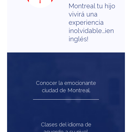
Montreal tu hijo
vivirá una
experiencia
inolvidable…¡en
ca
inglés!
Conocer la emocionante
ciudad de Montreal.
Clases del idioma de
acuerdo a su nivel.