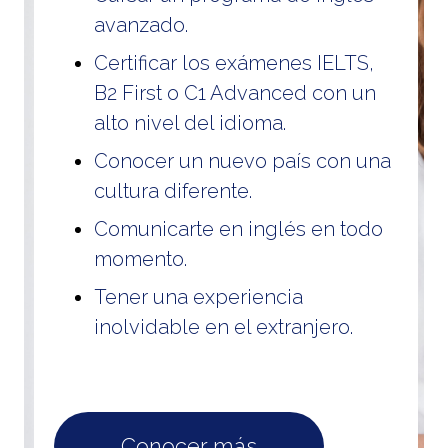
avanzado.
Certificar los exámenes IELTS,
B2 First o C1 Advanced con un
alto nivel del idioma.
Conocer un nuevo país con una
cultura diferente.
Comunicarte en inglés en todo
momento.
×
Tener una experiencia
Disclaimer
inolvidable en el extranjero.
The original version of this puzzle
was made to be played by two
people - one person reading the
Conocer más